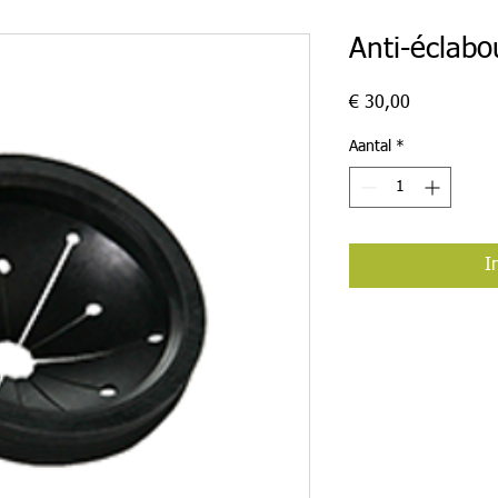
Anti-éclabo
Prijs
€ 30,00
Aantal
*
I