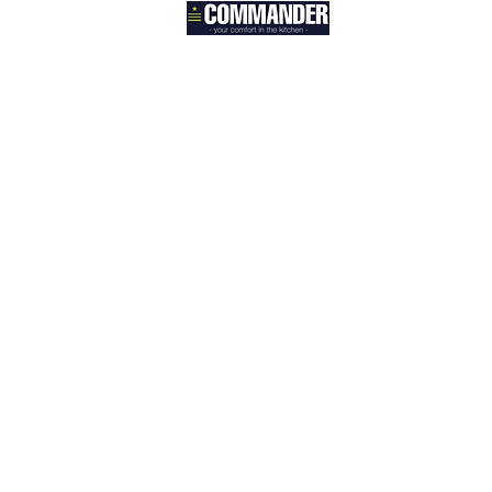
Contact
België
Hospitaalstraat 9
9100 Sint-Niklaas
België
info@commander.be
+32 475 24 11 76
© 2025 by Commander. All rights reserved.