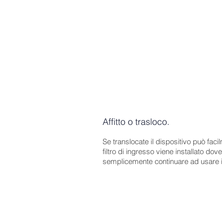
Peculiarità quando installato 
Normalmente si considera quanto s
-
Diametro foro di scarico: 10 
-
Diametro tubi di uscita: 30 o
-
Elettricità a disposizione
Affitto o trasloco.
Se translocate il dispositivo può fac
filtro di ingresso viene installato do
semplicemente continuare ad usare i l