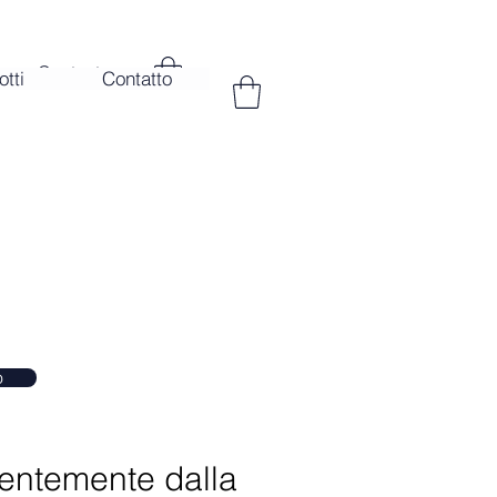
Contact
tti
Contatto
o
dentemente dalla