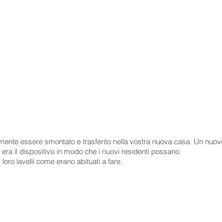
in una
nuova cucina
.
Peculiarità quando installa
egue
:
E’ possibile che il diametro del fo
cm
normale standard. Nessun proble
 40 mm
portata di mano la necessaria att
in base al materiale del lavello (s
ilmente essere smontato e trasferito nella vostra nuova casa. Un nuov
ve era il dispositivo in modo che i nuovi residenti possano
oro lavelli come erano abituati a fare.