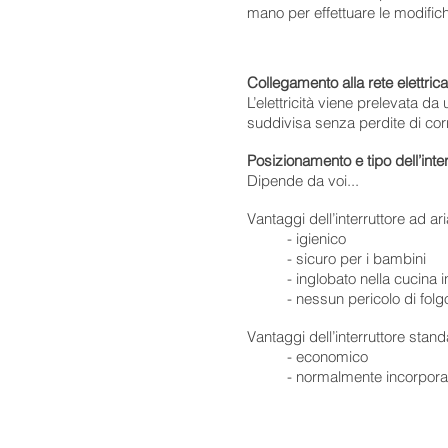
mano per effettuare le modific
Collegamento alla rete elettrica
L’elettricità viene prelevata da
suddivisa senza perdite di cor
Posizionamento e tipo dell’inte
Dipende da voi...
Vantaggi dell’interruttore ad ar
-
igienico
-
sicuro per i bambini
-
inglobato nella cucina 
-
nessun pericolo di folg
Vantaggi dell’interruttore stan
- economico
-
normalmente incorporat