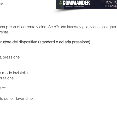
he.
 una presa di corrente vicina. Se c’è una lavastoviglie, viene collegata a
rente.
rruttore del dispositivo (standard o ad aria pressione)
ia pressione:
in modo invisibile
orazione
dard
:
o sotto il lavandino