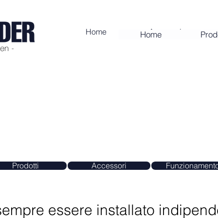
Home
Accessoires
Home
Prodo
azione
n sorriso.
Prodotti
Accessori
Funzionament
 sempre essere installato indipen