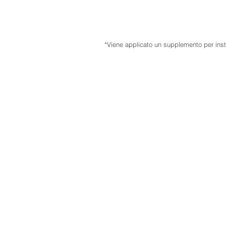
*
Viene applicato un supplemento per instal
Contact
België
Hospitaalstraat 9
9100 Sint-Niklaas
België
info@commander.be
+32 475 24 11 76