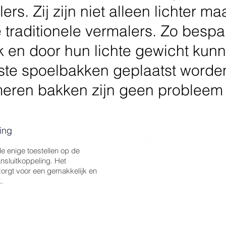
rs. Zij zijn niet alleen lichter ma
raditionele vermalers. Zo bespar
 en door hun lichte gewicht kunn
ste spoelbakken geplaatst worden
eren bakken zijn geen probleem 
ing
Werking
 enige toestellen op de
nsluitkoppeling. Het
Gooi biologisch afbreekb
orgt voor een gemakkelijk en
de vermaler geïnstalleerd
.
Draai de kraan open en l
Schakel het toestel in.
Het afval wordt gecentri
de afvoerbuizen samen m