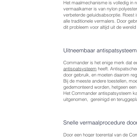
Het maalmechanisme is volledig in ro
vermaalkamer is van nylon polyester
verbeterde geluidsabsorptie. Roest i
alle traditionele vermalers. Door geb
dit probleem voor altijd uit de werel
Uitneembaar antispatsysteem
Commander is het enige merk dat e
antispatsysteem
heeft. Antispatsche
door gebruik, en moeten daarom reg
Bij de meeste andere toestellen, moet
gedemonteerd worden, hetgeen een 
Het Commander antispatsysteem kan
uitgenomen, gereinigd en teruggepl
Snelle vermaalprocedure door
Door een hoger toerental van de C