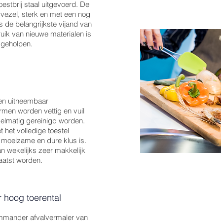
estbrij staal uitgevoerd. De
Laat het water nog even 
vezel, sterk en met een nog
Schakel het toestel uit.
s de belangrijkste vijand van
ruik van nieuwe materialen is
d geholpen.
en uitneembaar
rmen worden vettig en vuil
elmatig gereinigd worden.
 het volledige toestel
moeizame en dure klus is.
 wekelijks zeer makkelijk
aatst worden.
 hoog toerental
ommander afvalvermaler van