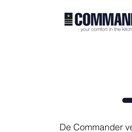
Producten > Wer
Opgeruimd staat netjes.
De Commander ver