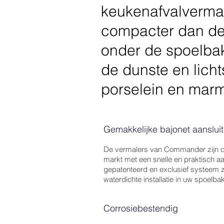
keukenafvalvermale
compacter dan de t
onder de spoelbak
de dunste en licht
porselein en marm
Gemakkelijke bajonet aansluit
De vermalers van Commander zijn de
markt met een snelle en praktisch aa
gepatenteerd en exclusief systeem z
waterdichte installatie in uw spoelbak
Corrosiebestendig