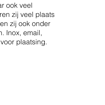
ar ook veel
en zij veel plaats
en zij ook onder
. Inox, email,
voor plaatsing.
aar afval in de spoelbak waar
 is.
aat het water lopen.
fugeerd en verlaat de keuken via
et het afvalwater.