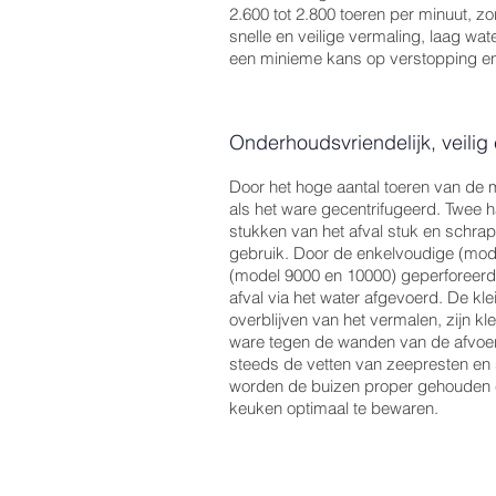
2.600 tot 2.800 toeren per minuut, z
snelle en veilige vermaling, laag wat
een minieme kans op verstopping en
Onderhoudsvriendelijk, veilig
Door het hoge aantal toeren van de 
als het ware gecentrifugeerd. Twee 
stukken van het afval stuk en schra
gebruik. Door de enkelvoudige (mod
(model 9000 en 10000) geperforeerd
afval via het water afgevoerd. De kl
overblijven van het vermalen, zijn kl
ware tegen de wanden van de afvoe
steeds de vetten van zeepresten en
worden de buizen proper gehouden e
keuken optimaal te bewaren.
Contact