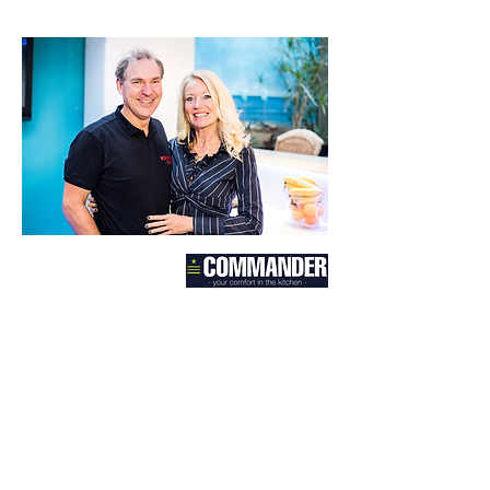
Contact
België
Hospitaalstraat 9
9100 Sint-Niklaas
België